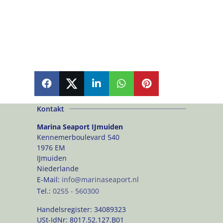
SHARE
SHARE
SHARE
SHARE
PIN
Kontakt
Marina Seaport IJmuiden
Kennemerboulevard 540
1976 EM
IJmuiden
Niederlande
E-Mail:
info@marinaseaport.nl
Tel.:
0255 - 560300
Handelsregister:
34089323
USt-IdNr:
8017.52.127.B01