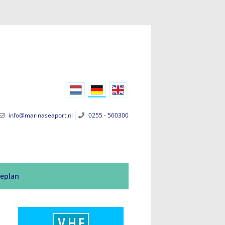
info@marinaseaport.nl
0255 - 560300
eplan