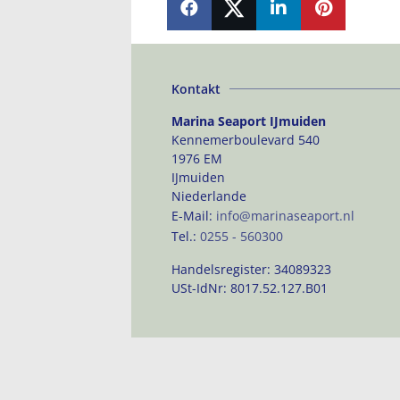
SHARE
SHARE
SHARE
PIN
Kontakt
Marina Seaport IJmuiden
Kennemerboulevard 540
1976 EM
IJmuiden
Niederlande
E-Mail:
info@marinaseaport.nl
Tel.:
0255 - 560300
Handelsregister:
34089323
USt-IdNr:
8017.52.127.B01
by Marina Seaport IJmuiden. Powere