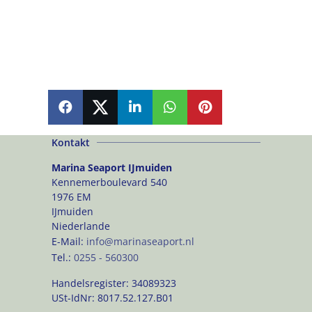
SHARE
SHARE
SHARE
SHARE
PIN
Kontakt
Marina Seaport IJmuiden
Kennemerboulevard 540
1976 EM
IJmuiden
Niederlande
E-Mail:
info@marinaseaport.nl
Tel.:
0255 - 560300
Handelsregister:
34089323
USt-IdNr:
8017.52.127.B01