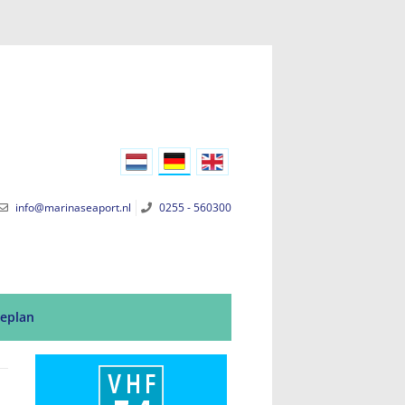
info@marinaseaport.nl
0255 - 560300
eplan