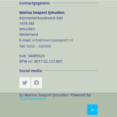
Contactgegevens
Marina Seaport IJmuiden
Kennemerboulevard 540
1976 EM
IJmuiden
Nederland
E-mail:
info@marinaseaport.nl
Tel:
0255 - 560300
KvK:
34089323
BTW nr:
8017.52.127.B01
Social media
by Marina Seaport IJmuiden. Powered by
Tijdvooreensite